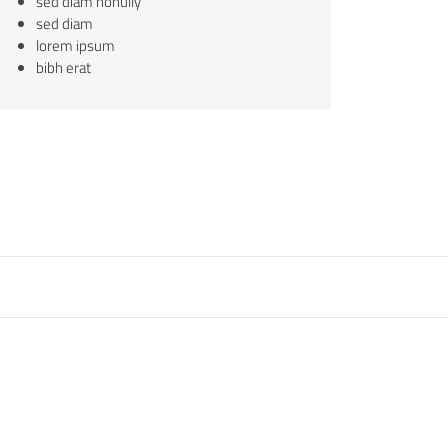
sed diam nonully
sed diam
lorem ipsum
bibh erat