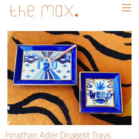
Jonathan Adler Druggist Trays