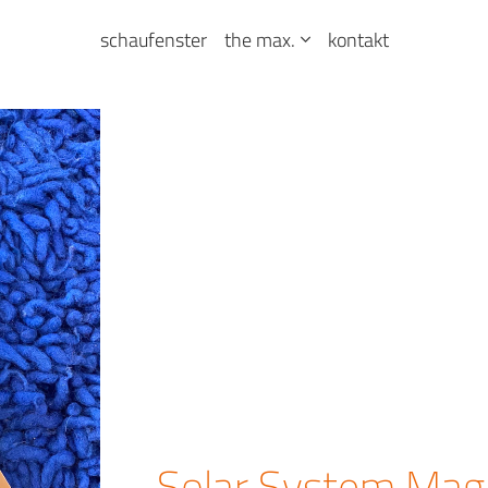
schaufenster
the max.
kontakt
Solar System Mag